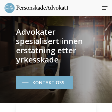
Skip
Men
to
main
Close
content
Menu
Advokater
spesialisert innen
erstatning etter
yrkesskade
KONTAKT OSS